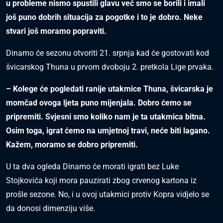
u probleme nismo spustili glavu već smo se borili i imali
još puno dobrih situacija za pogotke i to je dobro. Neke
stvari još moramo popraviti.
Dinamo će sezonu otvoriti 21. srpnja kad će gostovati kod
švicarskog Thuna u prvom dvoboju 2. pretkola Lige prvaka.
– Kolege će pogledati ranije utakmice Thuna, švicarska je
momčad ovoga ljeta puno mijenjala. Dobro ćemo se
pripremiti. Svjesni smo koliko nam je ta utakmica bitna.
Osim toga, igrat ćemo na umjetnoj travi, neće biti lagano.
Kažem, moramo se dobro pripremiti.
U ta dva ogleda Dinamo će morati igrati bez Luke
Stojkovića koji mora pauzirati zbog crvenog kartona iz
prošle sezone. No, i u ovoj utakmici protiv Kopra vidjelo se
da donosi dimenziju više.