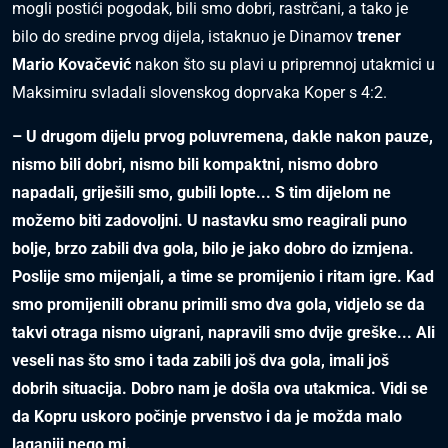
mogli postići pogodak, bili smo dobri, rastrčani, a tako je
bilo do sredine prvog dijela, istaknuo je Dinamov
trener
Mario Kovačević
nakon što su plavi u pripremnoj utakmici u
Maksimiru svladali slovenskog doprvaka Koper s 4:2.
– U drugom dijelu prvog poluvremena, dakle nakon pauze,
nismo bili dobri, nismo bili kompaktni, nismo dobro
napadali, griješili smo, gubili lopte... S tim dijelom ne
možemo biti zadovoljni. U nastavku smo reagirali puno
bolje, brzo zabili dva gola, bilo je jako dobro do izmjena.
Poslije smo mijenjali, a time se promijenio i ritam igre. Kad
smo promijenili obranu primili smo dva gola, vidjelo se da
takvi otraga nismo uigrani, napravili smo dvije greške... Ali
veseli nas što smo i tada zabili još dva gola, imali još
dobrih situacija. Dobro nam je došla ova utakmica. Vidi se
da Kopru uskoro počinje prvenstvo i da je možda malo
laganiji nego mi.