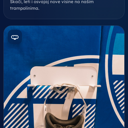
Skači, leti i osvajaj nove visine na našim
trampolinima.