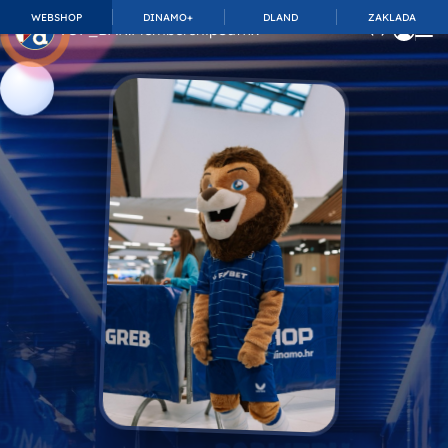
WEBSHOP
DINAMO+
DLAND
ZAKLADA
TOP_BAR.MembershipSuffix