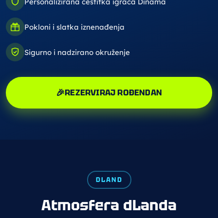
Personalizirana čestitka igrača Dinama
Pokloni i slatka iznenađenja
Sigurno i nadzirano okruženje
🎉
REZERVIRAJ ROĐENDAN
DLAND
Atmosfera dLanda