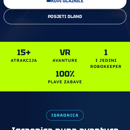
🎟️
KUPI ULAZNICE
POSJETI DLAND
15+
VR
1
ATRAKCIJA
AVANTURE
I JEDINI
ROBOKEEPER
100%
PLAVE ZABAVE
IGRAONICA