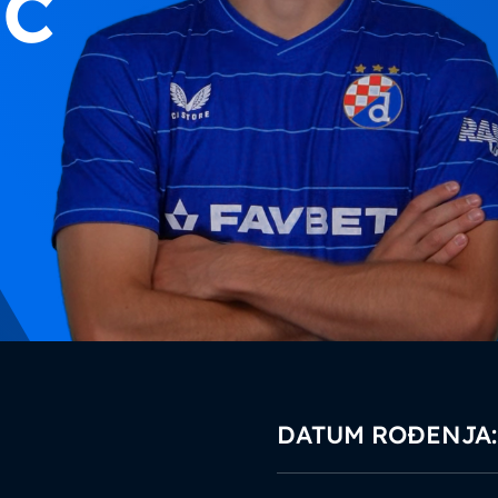
ić
DATUM ROĐENJA: