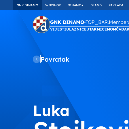
GNK DINAMO
WEBSHOP
DINAMO+
DLAND
ZAKLADA
TOP_BAR.Membersh
GNK DINAMO
VIJESTI
ULAZNICE
UTAKMICE
MOMČAD
A
Povratak
Luka