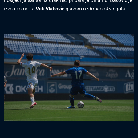
Posljednja šansa na utakmici pripala je Dinamu. Baković je
izveo korner, a
Vuk Vlahović
glavom uzdrmao okvir gola.