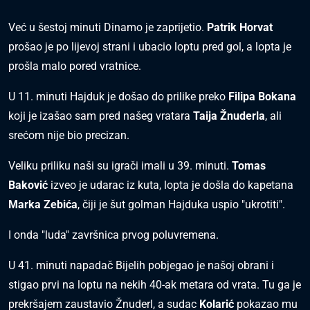
Već u šestoj minuti Dinamo je zaprijetio.
Patrik Horvat
prošao je po lijevoj strani i ubacio loptu pred gol, a lopta je
prošla malo pored vratnice.
U 11. minuti Hajduk je došao do prilike preko
Filipa Bokana
koji je izašao sam pred našeg vratara
Taija Žnuderla
, ali
srećom nije bio precizan.
Veliku priliku naši su igrači imali u 39. minuti.
Tomas
Baković
izveo je udarac iz kuta, lopta je došla do kapetana
Marka Zebića
, čiji je šut golman Hajduka uspio "ukrotiti".
I onda "luda" završnica prvog poluvremena.
U 41. minuti napadač Bijelih pobjegao je našoj obrani i
stigao prvi na loptu na nekih 40-ak metara od vrata. Tu ga je
prekršajem zaustavio Žnuderl, a sudac
Kolarić
pokazao mu