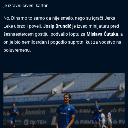
je izravni crveni karton.
No, Dinamo to samo da nije smelo, nego su igrači Jerka
Leke ubrzo i poveli.
Josip Brundić
je izveo minijaturu pred
šesnaestercem gostiju, podvalio loptu za
Mislava Ćutuka
, a
on je bio nemilosrdan i pogodio suprotni kut za vodstvo na
poluvremenu.