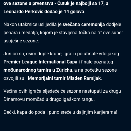
ove sezone u prvenstvu - Ćutuk je najbolji sa 17, a
Leonardo Perković dodao je 14 golova
.
Nakon utakmice uslijedila je
svečana ceremonija
dodjele
pehara i medalja, kojom je stavljena točka na "i" ove super
uspješne sezone.
Juniori su, osim duple krune, igrali i polufinale vrlo jakog
Premier League International Cupa
i finale poznatog
međunarodnog turnira u Zürichu
, a na početku sezone
osvojili su i
Memorijalni turnir Mladen Ramljak
.
Većina ovih igrača sljedeće će sezone nastupati za drugu
Dinamovu momčad u drugoligaškom rangu.
Dečki, kapa do poda i puno sreće u daljnjim karijerama!