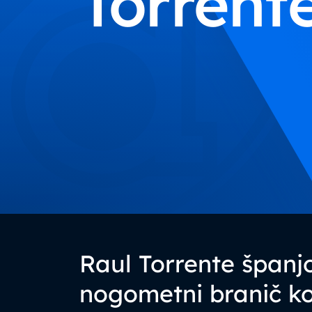
Torrent
Raul Torrente španjo
nogometni branič koj