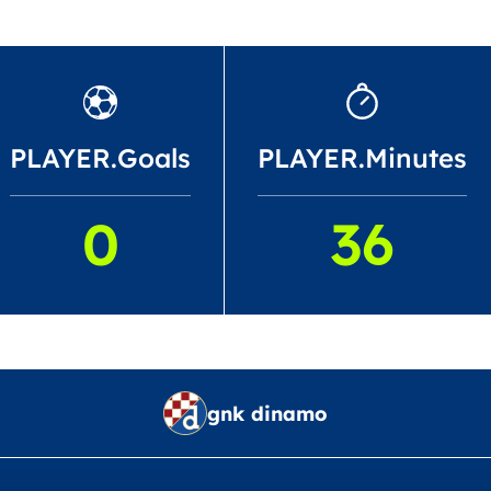
PLAYER.Goals
PLAYER.Minutes
0
36
gnk dinamo