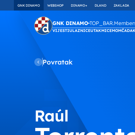
GNK DINAMO
WEBSHOP
DINAMO+
DLAND
ZAKLADA
TOP_BAR.Membersh
GNK DINAMO
VIJESTI
ULAZNICE
UTAKMICE
MOMČAD
A
Povratak
Raúl