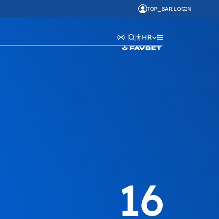
TOP_BAR.LOGIN
HR
16