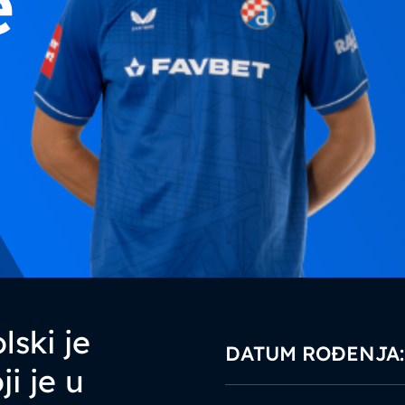
e
lski je
DATUM ROĐENJA:
i je u