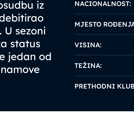
osudbu iz
NACIONALNOST:
debitirao
MJESTO ROĐENJA
. U sezoni
za status
VISINA:
je jedan od
TEŽINA:
Dinamove
PRETHODNI KLUB