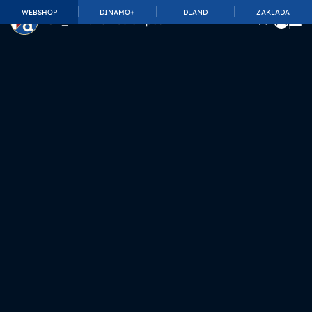
WEBSHOP
DINAMO+
DLAND
ZAKLADA
TOP_BAR.MembershipSuffix