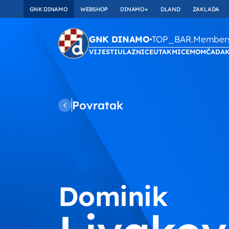
GNK DINAMO
WEBSHOP
DINAMO+
DLAND
ZAKLADA
TOP_BAR.Membersh
GNK DINAMO
VIJESTI
ULAZNICE
UTAKMICE
MOMČAD
A
Povratak
Dominik