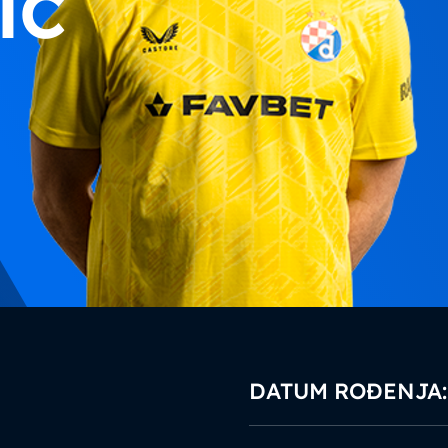
ić
DATUM ROĐENJA: