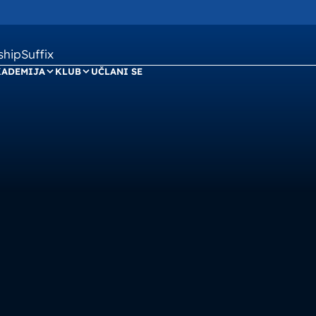
ipSuffix
KADEMIJA
KLUB
UČLANI SE