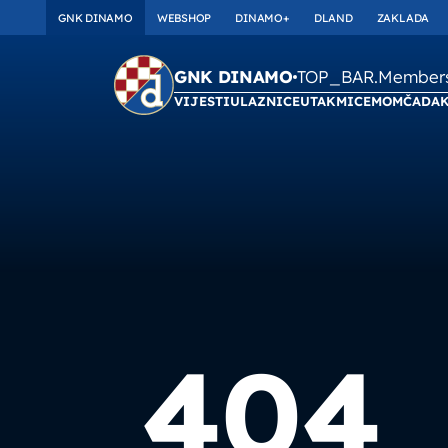
GNK DINAMO
WEBSHOP
DINAMO+
DLAND
ZAKLADA
TOP_BAR.Membersh
GNK DINAMO
VIJESTI
ULAZNICE
UTAKMICE
MOMČAD
A
404