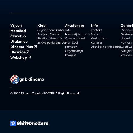
Vijesti
Klub
Akademija
Info
Zaniml
Organizacija kluba
Info
Kontakt
Dinamova
Momčad
Povijest Dinama
Memorijalni turnir
Press
Business
Članstvo
Stadion Maksimir
Otvorena škola
Marketing
dLand
Utakmice
Etičko povjerenstvo
Momčadi
Karijere
Povijest
Dinamo Plus
Kampovi
Obavijest o incidentu
Grad Za
Organizacija
Navijači
Ulaznice
Povijest
Zaklada
Webshop
gnk dinamo
© 2026 Dinamo Zagreb - FOOTER.AllRightsReserved