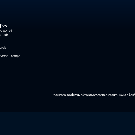
jivo
 obitelj
 Club
greb
 Nema Predaje
Obavijest o incidentu
Zaštita privatnosti
Impressum
Pravila o kori