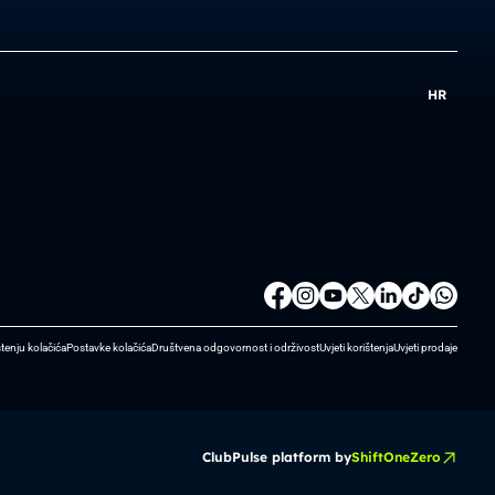
HR
štenju kolačića
Postavke kolačića
Društvena odgovornost i održivost
Uvjeti korištenja
Uvjeti prodaje
ClubPulse platform by
ShiftOneZero